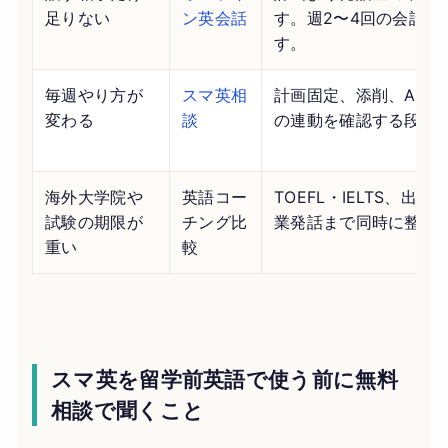
足りない
ン英会話
す。週2〜4回の会話枠
す。
毎週やり方が
スマ英相
計画固定、添削、AI解
変わる
談
の連動を確認する段階
海外大学院や
英語コー
TOEFL・IELTS、出
試験の期限が
チング比
業発話まで同時に整理
重い
較
スマ英を留学前英語で使う前に無料
相談で聞くこと