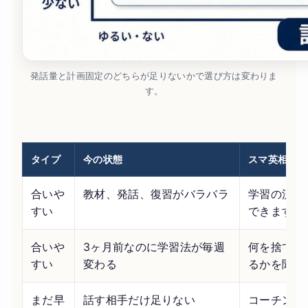
発話量と計画固定のどちらが足りないかで選び方は変わりま
す。
タイプ
今の状態
スマ英相談の
合いや
教材、発話、復習がバラバラ
学習の流れ
すい
できます。
合いや
3ヶ月前なのに学習法が毎週
何を捨てる
すい
変わる
るかを聞け
まだ早
話す相手だけ足りない
コーチング