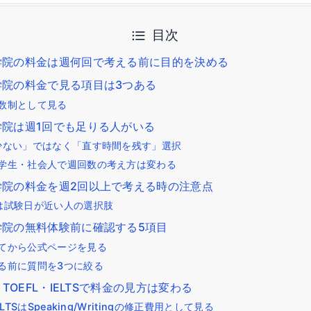
目次
学院の料金は週何回で考える前に目的を決める
学院の料金で見る項目は3つある
数制として見る
学院は週1回でも足りる人がいる
少ない」ではなく「直す時間を残す」選択
学生・社会人で週回数の考え方は変わる
学院の料金を週2回以上で考える時の注意点
は試験日が近い人の選択肢
学院の無料体験前に確認する5項目
てから公式ページを見る
る前に質問を3つに絞る
・TOEFL・IELTSで料金の見方は変わる
ELTSはSpeaking/Writingの修正費用として見る