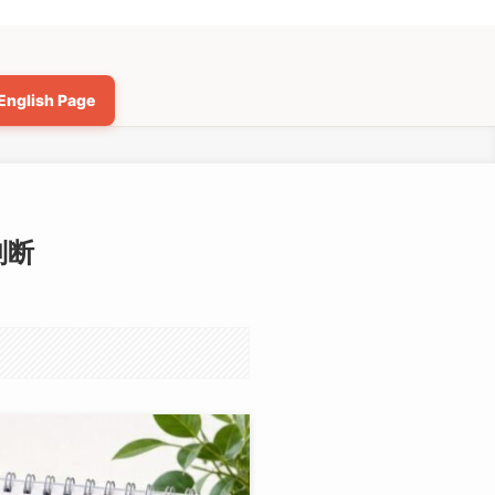
English Page
判断