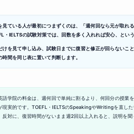
を見ている人が最初につまずくのは、「週何回なら元が取れ
OEFL・IELTSの試験対策では、回数を多く入れれば安心、と
だけを見て申し込み、試験日までに復習と修正が回らないこ
の時間を同じ表に置いて判断します。
英語学院の料金は、週何回で単純に割るより、何回分の授業
的です。TOEFL・IELTSのSpeakingやWritingを
。反対に、復習時間がないまま週2回以上入れると、説明を聞