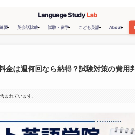
練習
英会話比較
試験・留学
こども英語
About
料金は週何回なら納得？試験対策の費用
が含まれています。