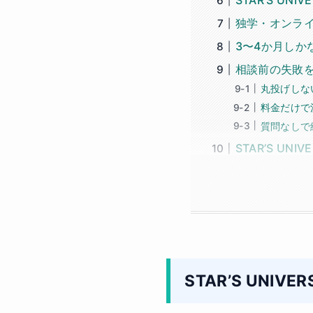
独学・オンラ
3〜4か月しか
相談前の失敗
丸投げしな
料金だけで
質問なしで
STAR’S UN
STAR’S UN