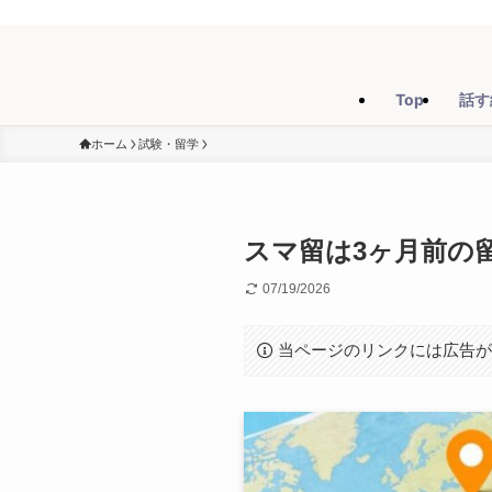
Top
話す
ホーム
試験・留学
スマ留は3ヶ月前の
07/19/2026
当ページのリンクには広告