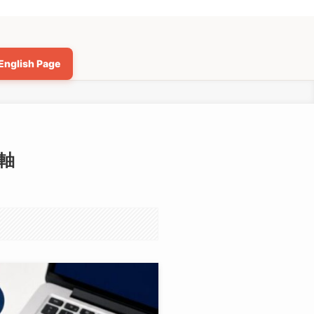
English Page
軸