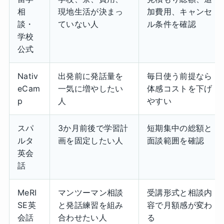
相
現地生活が決まっ
加費用、キャンセ
談・
ていない人
ル条件を確認
学校
公式
Nativ
出発前に発話量を
毎日使う前提なら
eCam
一気に増やしたい
体感コストを下げ
p
人
やすい
スパ
3か月前後で学習計
短期集中の総額と
ルタ
画を固定したい人
面談範囲を確認
英会
話
MeRI
マンツーマン相談
受講形式と相談内
SE英
と発話練習を組み
容で月額感が変わ
会話
合わせたい人
る