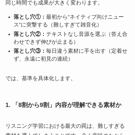
同じ時間でも成果が大きく変わります。
落とし穴①：
最初から“ネイティブ向けニュー
ス”に突撃する（難しすぎて雑音化）
落とし穴②：
テキストなし音源を選ぶ（答え合
わせできず伸びが止まる）
落とし穴③：
毎日違う素材に手を出す（定着せ
ず、永遠に初見の連続）
では、基準を具体化します。
1. 「8割から9割」内容が理解できる素材か
リスニング学習における最大の罠は、難しすぎる