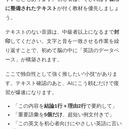
に整備されたテキスト
が付く教材を優先しましょ
う。
テキストのない音源は、中級者以上になるまで
封
印
してください。文字と音を一致させる作業を繰
り返すことで、初めて脳の中に「英語のデータベ
ース」が構築されます。
ここで独自性として強く推したい“小技”がありま
す。テキスト確認のあと、AIにこう頼むだけで復
習が爆速になります。
「この内容を
結論1行＋理由2行
で要約して」
「重要語彙を
5個だけ
、超短い例文付きで」
「この英文を初心者向けにやさしい英語に言い