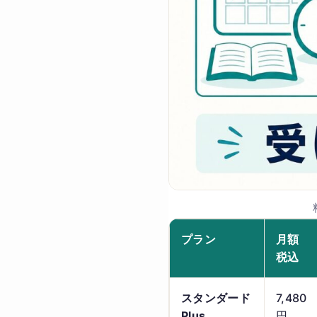
プラン
月額
税込
スタンダード
7,480
Plus
円