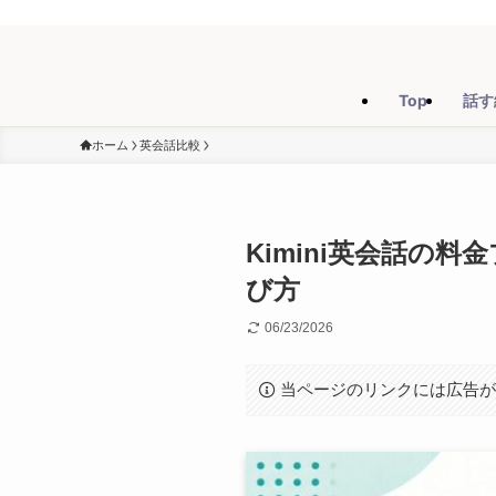
Top
話す
ホーム
英会話比較
Kimini英会話の
び方
06/23/2026
当ページのリンクには広告