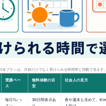
料金プランは、月額だけでなく受けられる時間帯と回数で見ます
受講ペー
無料体験の目
社会人の見方
ス
安
毎日1レッ
30日間表示あ
夜や週末も含めて、Kim
スン
り
人向け