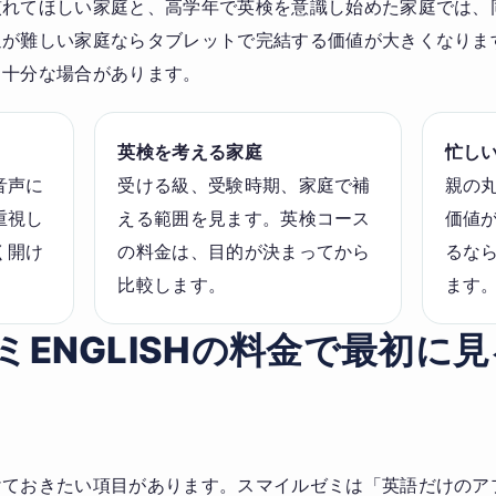
慣れてほしい家庭と、高学年で英検を意識し始めた家庭では、
迎が難しい家庭ならタブレットで完結する価値が大きくなりま
も十分な場合があります。
英検を考える家庭
忙し
音声に
受ける級、受験時期、家庭で補
親の
重視し
える範囲を見ます。英検コース
価値
く開け
の料金は、目的が決まってから
るな
比較します。
ます
ミENGLISHの料金で最初に
けておきたい項目があります。スマイルゼミは「英語だけのア