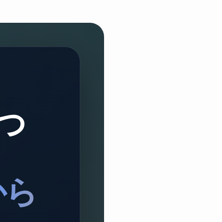
いつ
から