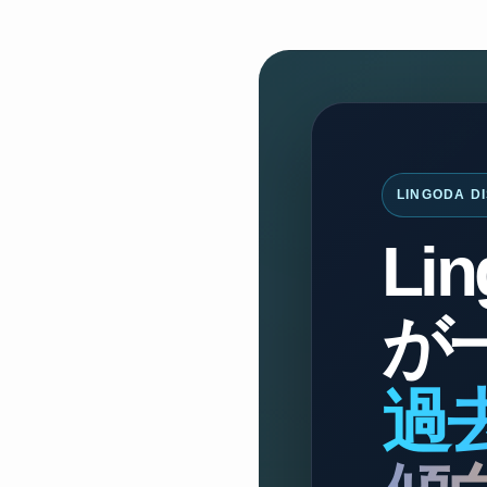
LINGODA D
Li
が
過