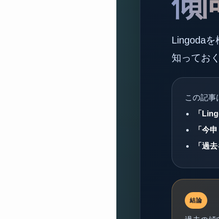
傾
Lingod
知ってお
この記事
「Li
「今申
「過去
結論