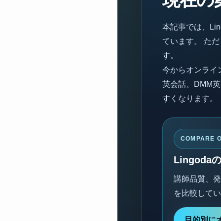
本記事では、Li
ています。 ただ
す。
今からオンライン英会
英会話、DMM英
すくなります。
COMPARE O
Lingo
講師品質、発
を比較してい
目的別に