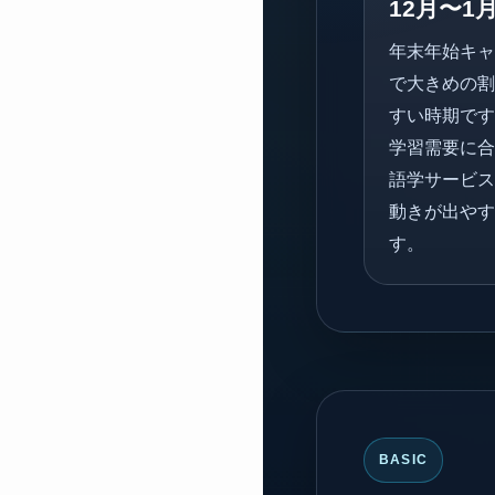
12月〜1
年末年始キャ
で大きめの割
すい時期です
学習需要に合
語学サービス
動きが出やす
す。
BASIC