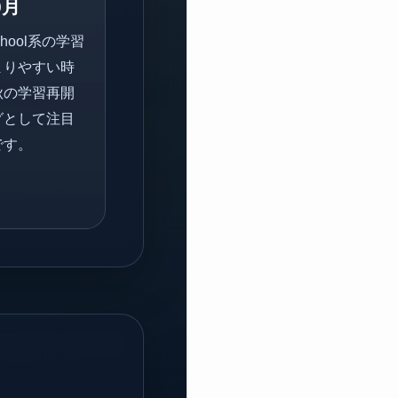
0月
School系の学習
まりやすい時
秋の学習再開
グとして注目
です。